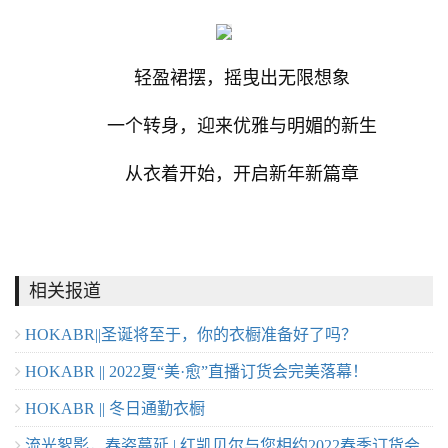
轻盈裙摆，摇曳出无限想象
一个转身，迎来优雅与明媚的新生
从衣着开始，开启新年新篇章
相关报道
HOKABR||圣诞将至于，你的衣橱准备好了吗？
HOKABR || 2022夏“美·愈”直播订货会完美落幕！
HOKABR || 冬日通勤衣橱
流光絮影，春姿蔓延 | 红凯贝尔与您相约2022春季订货会