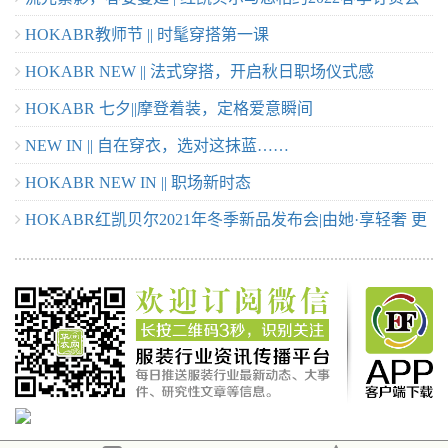
HOKABR教师节 || 时髦穿搭第一课
春意阑珊 敬请期待！
HOKABR NEW || 法式穿搭，开启秋日职场仪式感
HOKABR 七夕||摩登着装，定格爱意瞬间
NEW IN || 自在穿衣，选对这抹蓝……
HOKABR NEW IN || 职场新时态
HOKABR红凯贝尔2021年冬季新品发布会|由她·享轻奢 更
美丽