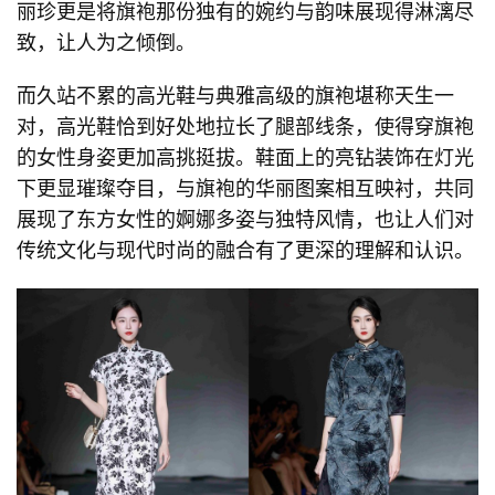
丽珍更是将旗袍那份独有的婉约与韵味展现得淋漓尽
致，让人为之倾倒。
而久站不累的高光鞋与典雅高级的旗袍堪称天生一
对，高光鞋恰到好处地拉长了腿部线条，使得穿旗袍
的女性身姿更加高挑挺拔。鞋面上的亮钻装饰在灯光
下更显璀璨夺目，与旗袍的华丽图案相互映衬，共同
展现了东方女性的婀娜多姿与独特风情，也让人们对
传统文化与现代时尚的融合有了更深的理解和认识。