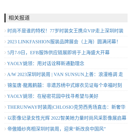
相关报道
时尚不是谁的特权！77岁时装女王携众VIP走上深圳时装
2023 LINKFASHION服装品牌展会（上海）圆满闭幕！
周
5月7-9日，EFB服饰供应链展即将于上海盛大开幕
YAOLY姚领：用对话诠释新通勤理念
A/W 2023深圳时装周 | VAN SUNSUN上善：浪漫格调 走
锦玺唐·龍鳳鹤囍：非遗苏绣中式嫁衣见证每个幸福时刻
进仙系冬日
YAOLY姚领：在秘密花园中找寻希望与美好
THERUNWAY时装周|CHLOSIO克劳西秀场直击：新奢华
以影像记录女性光辉 2022智美她力量时尚风采影像展启幕
主义风格的极致表达
帝傲婚纱亮相深圳时装周，迎来“新改良中国风”