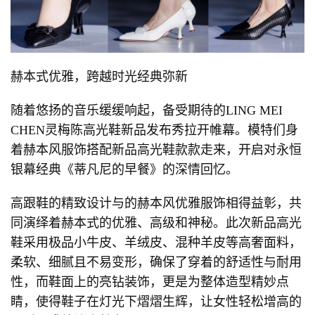
赫本式优雅，跨越时光经典弥新
随着悠扬的音乐缓缓响起，备受期待的LING MEI
CHEN灵梅陈高光鞋新品发布秀拉开帷幕。模特们身
着赫本风服饰搭配新品高光鞋款款走来，开启对永恒
银幕经典《蒂凡尼的早餐》的深情回忆。
高跟鞋的精致设计与的赫本风优雅服饰相得益彰，共
同演绎着赫本式的优雅、高级和神秘。此次新品高光
鞋采用极品小牛皮、羊绒皮、混种羊皮等高奢面料，
柔软、细腻且不易变形，确保了穿着的舒适性与耐用
性，而鞋面上的亮钻装饰，更是为整体造型精妙点
睛，使得鞋子在灯光下熠熠生辉，让女性轻松增高的