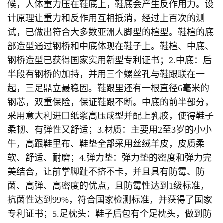
候，人体重力压在鞋底上，鞋底会产生反作用力。设
计原理让重力和反作用互相抵消，经过上百次的测
试，已做出符合大多数亚洲人脚型的楦型。鞋楦的底
部造型通过钢桥和中底体现在鞋子上。鞋楦、中底、
钢桥造型已获得国家实用新型专利证书；2.中底：后
半段有钢桥的加持，并用三个螺丝孔与鞋跟联在一
起，三足鼎立最稳固。鞋跟里还有一根直径6毫米的
钢芯，双重保险，保证鞋跟不断。中底的前半部分，
采用意大利进口纸浆高压成型并配上乳胶，使得鞋子
柔韧、有弹性又舒适；3.材质：主要用2至3岁的小小
牛，高跟鞋里布、鞋垫全部采用丝绒羊皮，皮质柔
软、舒适、耐磨；4.弹力垫：弹力垫的密度和弹力完
美结合，让前掌脚趾不挤不卡，并且具有防霉、防
菌、高弹、高密度的优点，且防霉性达到1级标准，
抗菌性达到99%，符合国家检测标准，并获得了国家
专利证书；5.足枕头：鞋子后包有个足枕头，做到防