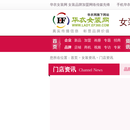
华衣女装网
女装品牌加盟网络传媒先锋
手机华
女
企业
新品
加盟
画册
专题
招商
品牌
店铺
商机
视频
专访
专家
首
资
您所在位置：
首页
>
女装资讯
>
门店资讯
页
讯
门店资讯
品
Channel News