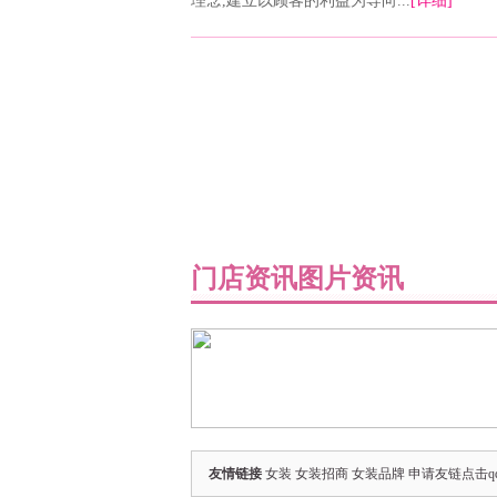
理念,建立以顾客的利益为导向...
[详细]
门店资讯图片资讯
友情链接
女装
女装招商
女装品牌
申请友链点击qq:9