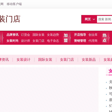
衣网
移动客户端
装门店
网页
搜索 新闻 
品牌资讯
订货会
国际女装
女装趋势
开店指导
创业库
女装时尚
设计师
女装门店
电子杂志
营销管理
代理商
加
热
盟
点
牌资讯
女装设计
国际女装
女装门店
女装新品
女装
S