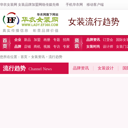
华衣女装网
女装品牌加盟网络传媒先锋
手机华衣网
移动客户端
女装流行趋势
企业
新品
加盟
画册
专题
招商
品牌资讯
订货会
国际女
品牌
店铺
商机
视频
专访
专家
女装时尚
设计师
女装门
首
资
您所在位置：
首页
>
女装资讯
>
流行趋势
页
讯
流行趋势
品牌资讯
女装设计
国
Channel News