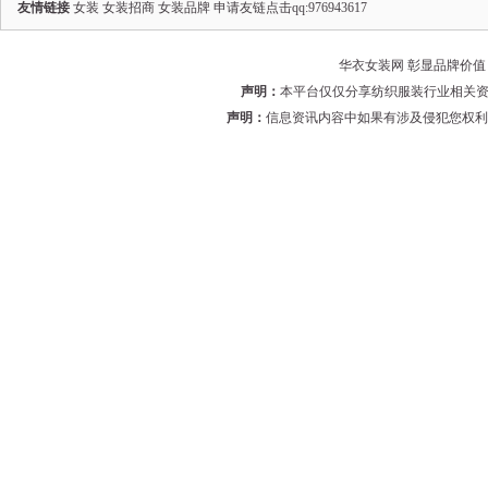
友情链接
女装
女装招商
女装品牌
申请友链点击qq:976943617
华衣女装网 彰显品牌价值 版权所
声明：
本平台仅仅分享纺织服装行业相关资
声明：
信息资讯内容中如果有涉及侵犯您权利的资